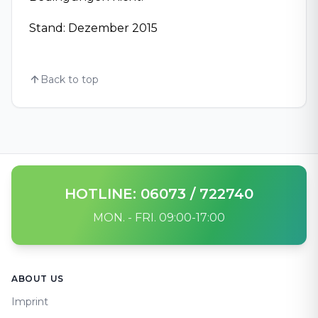
Stand: Dezember 2015
Back to top
HOTLINE: 06073 / 722740
MON. - FRI. 09:00-17:00
Footer
ABOUT US
Imprint