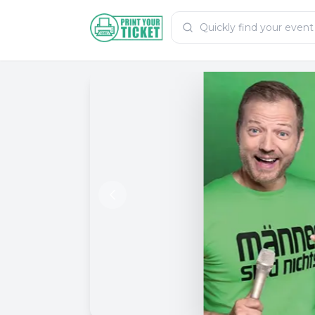
Zum Hauptinhalt
PrintYourTicket