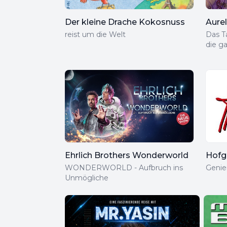
Der kleine Drache Kokosnuss
Aure
reist um die Welt
Das T
die g
Ehrlich Brothers Wonderworld
Hofg
WONDERWORLD - Aufbruch ins
Genie
Unmögliche
Products