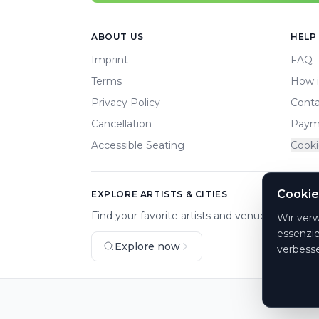
Footer
ABOUT US
HELP
Imprint
FAQ
Terms
How i
Privacy Policy
Conta
Cancellation
Paym
Accessible Seating
Cooki
Cookie
EXPLORE ARTISTS & CITIES
Find your favorite artists and venues.
Wir ver
essenzie
Explore now
verbesse