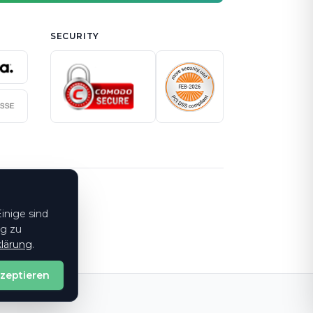
SECURITY
inige sind
ng zu
lärung
.
kzeptieren