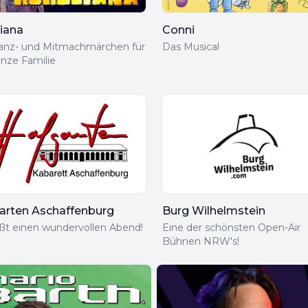
liana
Conni
anz- und Mitmachmärchen für
Das Musical
anze Familie
arten Aschaffenburg
Burg Wilhelmstein
ßt einen wundervollen Abend!
Eine der schönsten Open-Air
Bühnen NRW's!