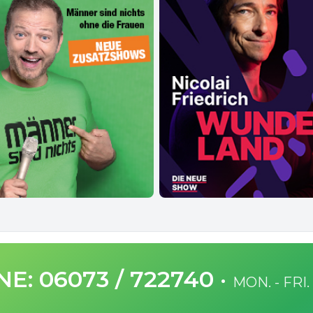
E: 06073 / 722740
·
MON. - FRI.