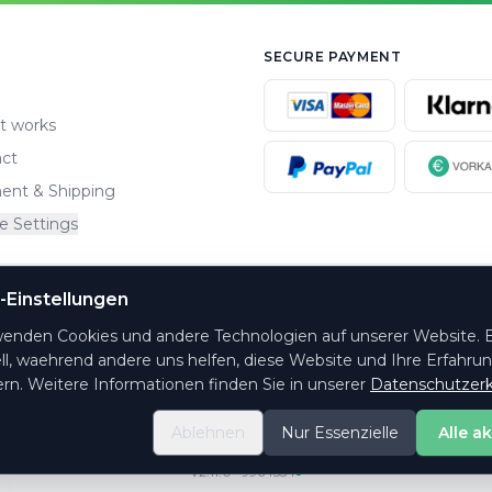
SECURE PAYMENT
t works
ct
ent & Shipping
e Settings
-Einstellungen
wenden Cookies und andere Technologien auf unserer Website. E
ll, waehrend andere uns helfen, diese Website und Ihre Erfahru
rn. Weitere Informationen finden Sie in unserer
Datenschutzerk
Ablehnen
Nur Essenzielle
Alle a
© 2026 PrintYourTicket GmbH - All rights reserved
v2.11.0
·
9964554