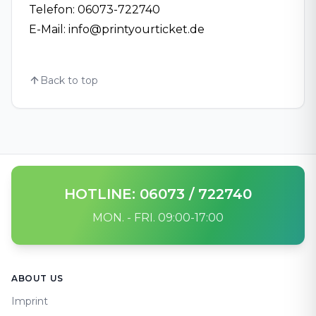
Telefon: 06073-722740
E-Mail: info@printyourticket.de
Back to top
HOTLINE: 06073 / 722740
MON. - FRI. 09:00-17:00
Footer
ABOUT US
Imprint