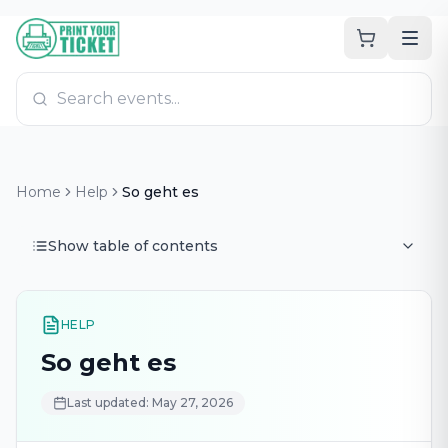
Zum Hauptinhalt
PrintYourTicket
Home
Help
So geht es
Show table of contents
HELP
So geht es
Last updated: May 27, 2026