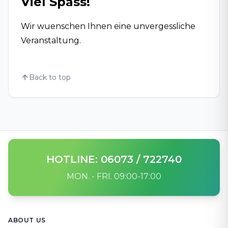
Viel Spass!
Wir wuenschen Ihnen eine unvergessliche
Veranstaltung.
Back to top
HOTLINE: 06073 / 722740
MON. - FRI. 09:00-17:00
Footer
ABOUT US